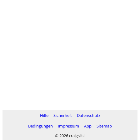
Hilfe
Sicherheit
Datenschutz
Bedingungen
Impressum
App
Sitemap
© 2026 craigslist