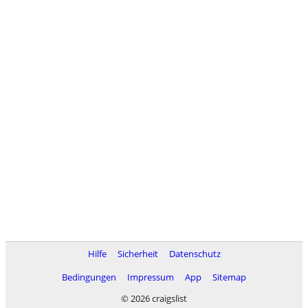
Hilfe
Sicherheit
Datenschutz
Bedingungen
Impressum
App
Sitemap
© 2026 craigslist