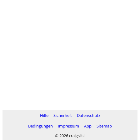
Hilfe
Sicherheit
Datenschutz
Bedingungen
Impressum
App
Sitemap
© 2026 craigslist