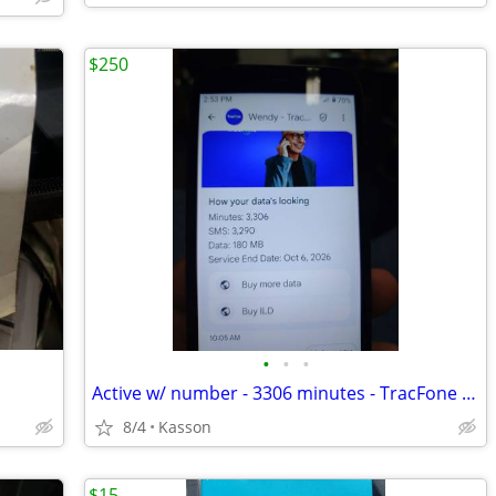
$250
•
•
•
Active w/ number - 3306 minutes - TracFone Blu Smart Cellphone
8/4
Kasson
$15