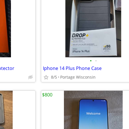
•
•
otector
Iphone 14 Plus Phone Case
8/5
Portage Wisconsin
$800