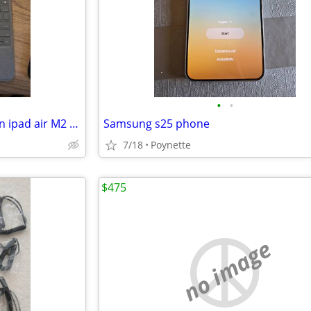
•
•
Logitech Keyboard case for 11in ipad air M2 & Apple Pencil
Samsung s25 phone
7/18
Poynette
$475
no image