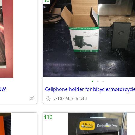
•
•
•
 UW
Cellphone holder for bicycle/motorcycl
7/10
Marshfield
$10