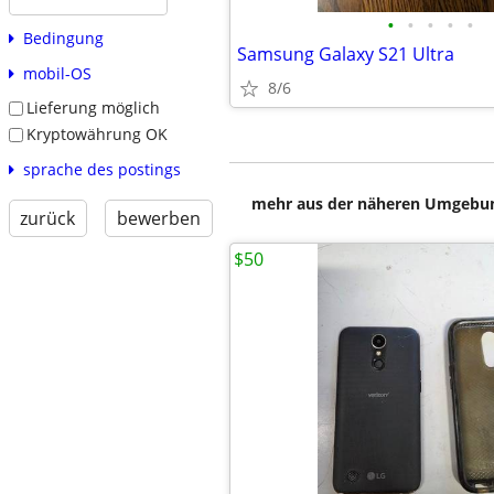
•
•
•
•
•
Bedingung
Samsung Galaxy S21 Ultra
mobil-OS
8/6
Lieferung möglich
Kryptowährung OK
sprache des postings
mehr aus der näheren Umgebung
zurück
bewerben
$50