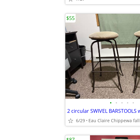
$55
•
•
•
•
•
6/29
Eau Claire Chippewa fall
$87