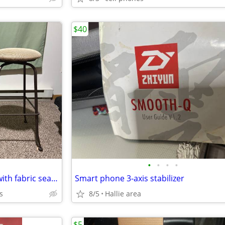
$40
•
•
•
•
2 circular SWIVEL BARSTOOLS with fabric seating.
Smart phone 3-axis stabilizer
s
8/5
Hallie area
$5