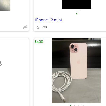
•
iPhone 12 mini
7/9
$400
e
•
•
•
•