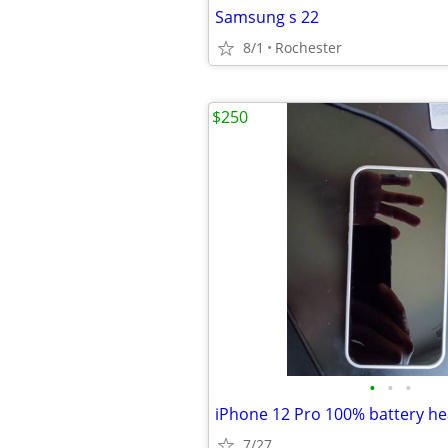
Samsung s 22
8/1
Rochester
$250
•
•
•
7/27