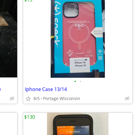
•
•
e
Iphone Case 13/14
8/5
Portage Wisconsin
$130