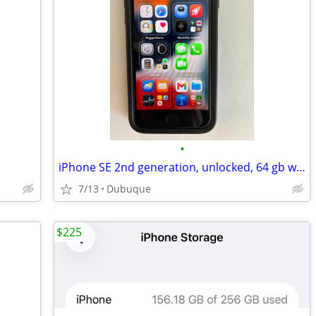
•
iPhone SE 2nd generation, unlocked, 64 gb with bonus items
7/13
Dubuque
$225