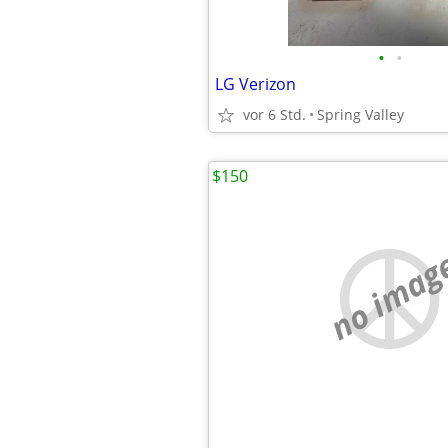
•
•
LG Verizon
vor 6 Std.
Spring Valley
$150
no imag