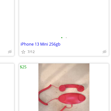
•
•
iPhone 13 Mini 256gb
7/12
$25