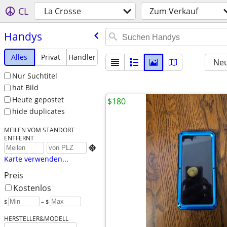
CL
La Crosse
Zum Verkauf
Handys
Alles
Privat
Händler
Neu
Nur Suchtitel
hat Bild
Heute gepostet
$180
hide duplicates
MEILEN VOM STANDORT
ENTFERNT

Karte verwenden...
Preis
Kostenlos
$
– $
HERSTELLER&MODELL