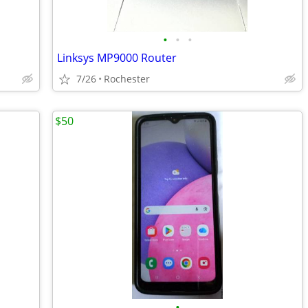
•
•
•
Linksys MP9000 Router
7/26
Rochester
$50
•