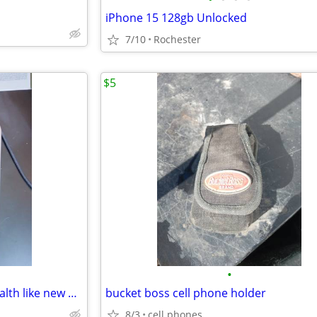
iPhone 15 128gb Unlocked
7/10
Rochester
$5
•
iPhone 12 Pro 100% battery health like new $250 Tmobile
bucket boss cell phone holder
8/3
cell phones