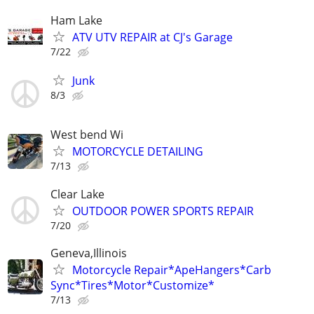
Ham Lake
ATV UTV REPAIR at CJ's Garage
7/22
Junk
8/3
West bend Wi
MOTORCYCLE DETAILING
7/13
Clear Lake
OUTDOOR POWER SPORTS REPAIR
7/20
Geneva,Illinois
Motorcycle Repair*ApeHangers*Carb
Sync*Tires*Motor*Customize*
7/13