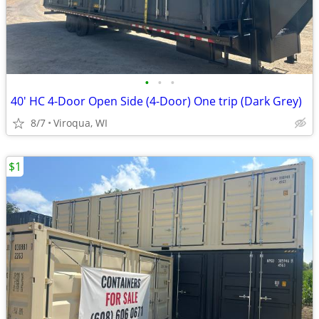
•
•
•
40' HC 4-Door Open Side (4-Door) One trip (Dark Grey)
8/7
Viroqua, WI
$1