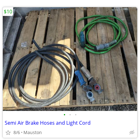
$10
•
•
•
Semi Air Brake Hoses and Light Cord
8/6
Mauston