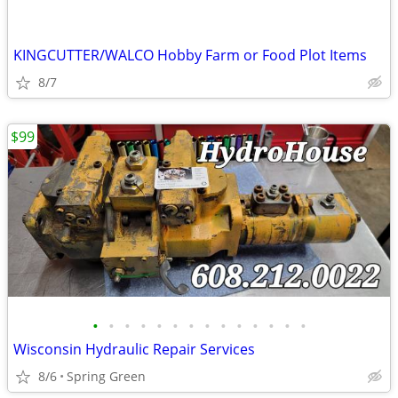
KINGCUTTER/WALCO Hobby Farm or Food Plot Items
8/7
$99
•
•
•
•
•
•
•
•
•
•
•
•
•
•
Wisconsin Hydraulic Repair Services
8/6
Spring Green