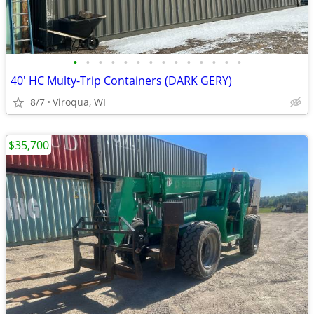
•
•
•
•
•
•
•
•
•
•
•
•
•
•
40' HC Multy-Trip Containers (DARK GERY)
8/7
Viroqua, WI
$35,700