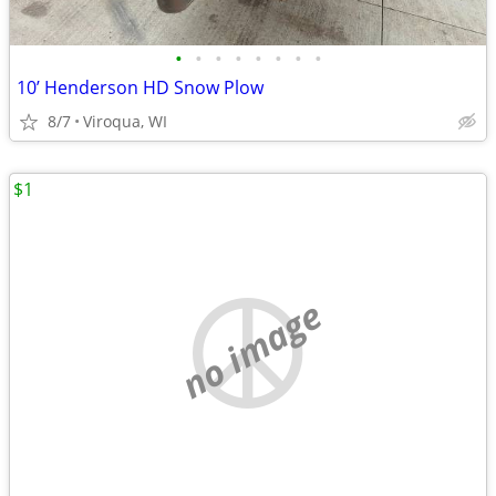
•
•
•
•
•
•
•
•
10’ Henderson HD Snow Plow
8/7
Viroqua, WI
$1
no image