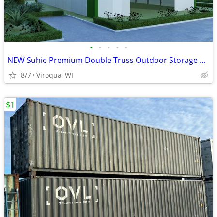
•
•
•
•
•
NEW Suhie Premium Double Truss Outdoor Storage Building
8/7
Viroqua, WI
$1