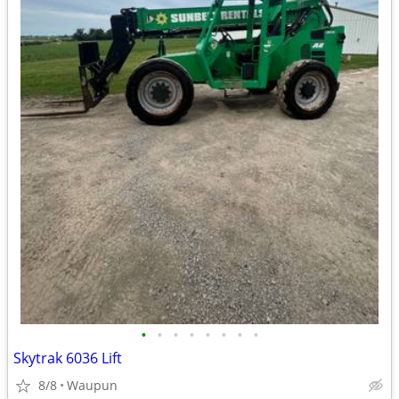
•
•
•
•
•
•
•
•
Skytrak 6036 Lift
8/8
Waupun