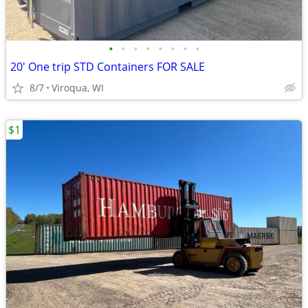
•
•
•
•
•
•
•
•
20' One trip STD Containers FOR SALE
8/7
Viroqua, WI
$1