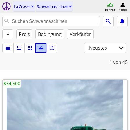
La Crosse
Schwermaschinen
Beitrag
Konto
+
Preis
Bedingung
Verkäufer
Neustes
1
von 45
$34,500