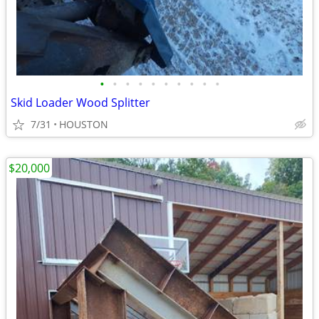
•
•
•
•
•
•
•
•
•
•
Skid Loader Wood Splitter
7/31
HOUSTON
$20,000