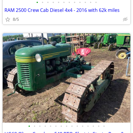
•
•
•
•
•
•
•
•
•
•
•
•
RAM 2500 Crew Cab Diesel 4x4 - 2016 with 62k miles
8/5
•
•
•
•
•
•
•
•
•
•
•
•
•
•
•