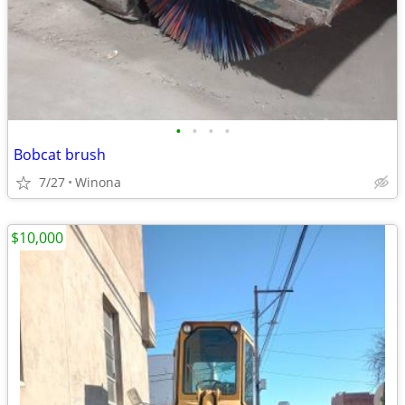
•
•
•
•
Bobcat brush
7/27
Winona
$10,000