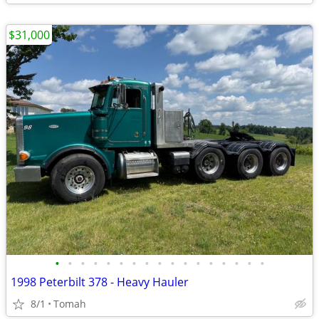
$31,000
•
•
•
•
•
•
•
•
•
•
•
•
•
•
•
•
•
1998 Peterbilt 378 - Heavy Hauler
8/1
Tomah