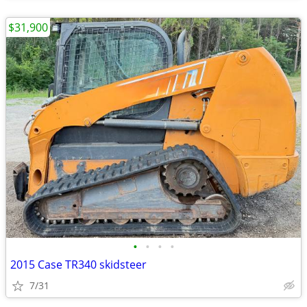
$31,900
•
•
•
•
2015 Case TR340 skidsteer
7/31