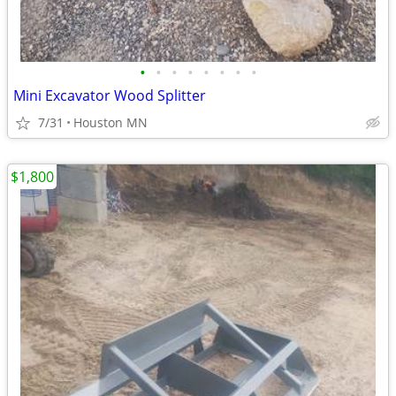
•
•
•
•
•
•
•
•
Mini Excavator Wood Splitter
7/31
Houston MN
$1,800