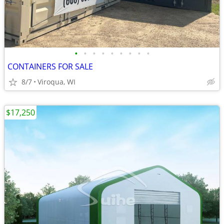
•
•
•
•
•
•
•
•
•
CONTAINERS FOR SALE
8/7
Viroqua, WI
$17,250