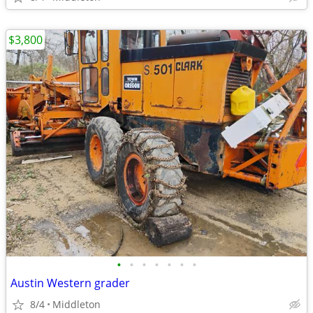
$3,800
•
•
•
•
•
•
•
Austin Western grader
8/4
Middleton