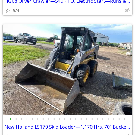
HG68 Oliver Crawler—540 PTO, Electric Start—Runs & Drives—Bid!
8/4
•
•
•
•
•
•
•
•
•
•
•
•
•
•
•
•
•
•
•
•
•
•
New Holland LS170 Skid Loader—1,170 Hrs, 70" Bucket, Turbo—Bid!