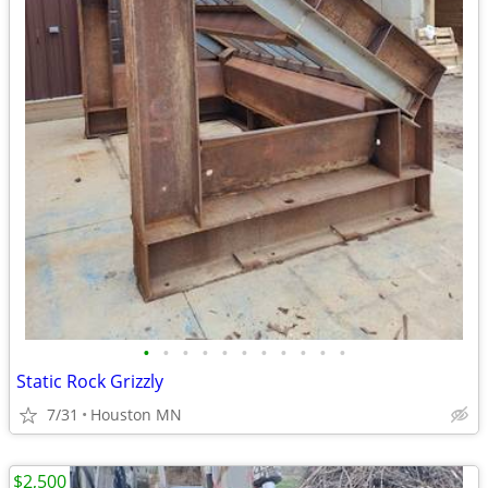
•
•
•
•
•
•
•
•
•
•
•
Static Rock Grizzly
7/31
Houston MN
$2,500