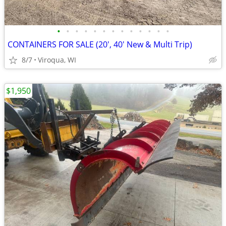
•
•
•
•
•
•
•
•
•
•
•
•
•
CONTAINERS FOR SALE (20', 40' New & Multi Trip)
8/7
Viroqua, WI
$1,950