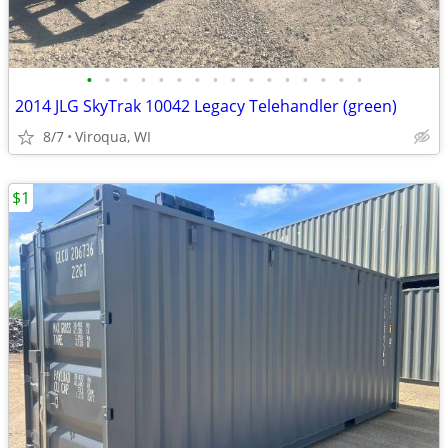
•
•
•
•
•
•
•
•
•
•
•
•
•
•
•
•
2014 JLG SkyTrak 10042 Legacy Telehandler (green)
8/7
Viroqua, WI
$1