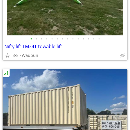
•
•
•
•
•
•
•
•
•
•
•
•
•
•
Nifty lift TM34T towable lift
8/8
Waupun
$1