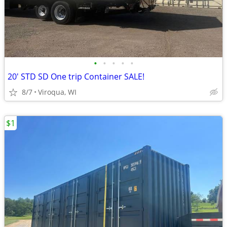
•
•
•
•
•
20' STD SD One trip Container SALE!
8/7
Viroqua, WI
$1