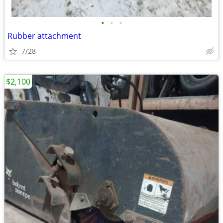
•
•
•
Rubber attachment
7/28
$2,100