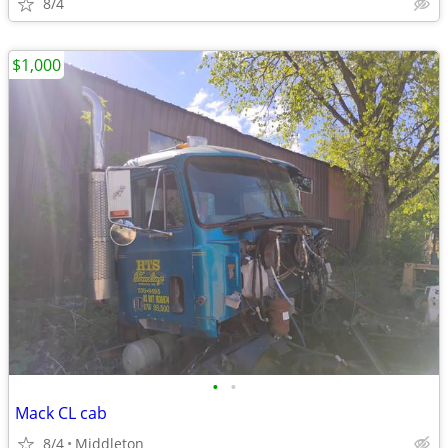
8/4
$1,000
•
•
Mack CL cab
8/4
Middleton