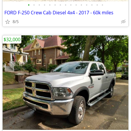
•
•
•
•
•
•
•
•
•
•
•
•
•
•
•
FORD F-250 Crew Cab Diesel 4x4 - 2017 - 60k miles
8/5
$32,000