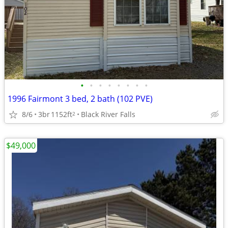
•
•
•
•
•
•
•
•
1996 Fairmont 3 bed, 2 bath (102 PVE)
8/6
3br
1152ft
Black River Falls
2
$49,000