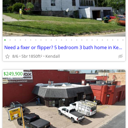
•
•
•
•
•
•
•
•
•
•
•
•
•
•
•
•
•
•
•
•
•
•
•
•
Need a fixer or flipper? 5 bedroom 3 bath home in Kendall!
8/6
5br
1850ft
Kendall
2
$249,900