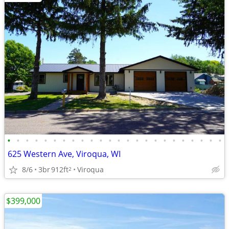
•
•
•
•
•
•
•
•
•
•
•
•
•
•
•
•
•
•
•
•
•
•
•
•
625 Western Ave, Viroqua, WI
8/6
3br
912ft
Viroqua
2
$399,000