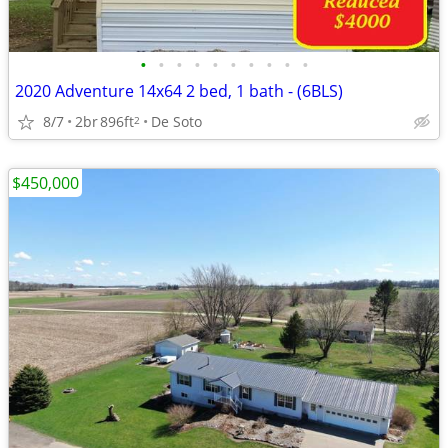
•
•
•
•
•
•
•
•
•
•
2020 Adventure 14x64 2 bed, 1 bath - (6BLS)
8/7
2br
896ft
De Soto
2
$450,000