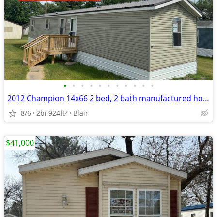
•
•
•
•
•
•
•
•
•
•
•
2012 Champion 14x66 2 bed, 2 bath manufactured home (17BE)
8/6
2br
924ft
Blair
2
$41,000