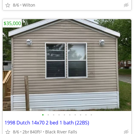
8/6
Wilton
$35,000
•
•
•
•
•
•
•
•
•
•
1998 Dutch 14x70 2 bed 1 bath (22BS)
8/6
2br
840ft
Black River Falls
2