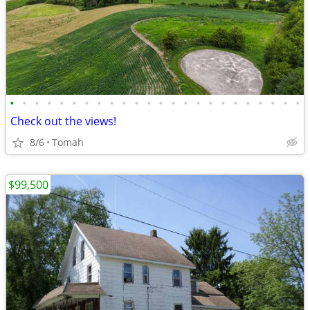
•
•
•
•
•
•
•
•
•
•
•
•
•
•
•
•
•
•
•
•
•
•
•
•
Check out the views!
8/6
Tomah
$99,500