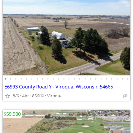
•
•
•
•
•
•
•
•
•
•
•
•
•
•
•
•
•
•
•
•
•
•
•
•
E6993 County Road Y - Viroqua, Wisconsin 54665
8/6
4br
1856ft
Viroqua
2
$59,900