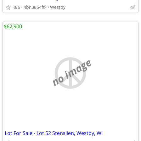
8/6
4br
3854ft
Westby
2
$62,900
no image
Lot For Sale - Lot 52 Stenslien, Westby, WI