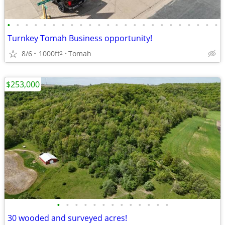
•
•
•
•
•
•
•
•
•
•
•
•
•
•
•
•
•
•
•
•
•
•
•
•
Turnkey Tomah Business opportunity!
8/6
1000ft
Tomah
2
$253,000
•
•
•
•
•
•
•
•
•
•
•
•
•
30 wooded and surveyed acres!