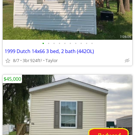
•
•
•
•
•
•
•
•
•
•
1999 Dutch 14x66 3 bed, 2 bath (442OL)
8/7
3br
924ft
Taylor
2
$45,000