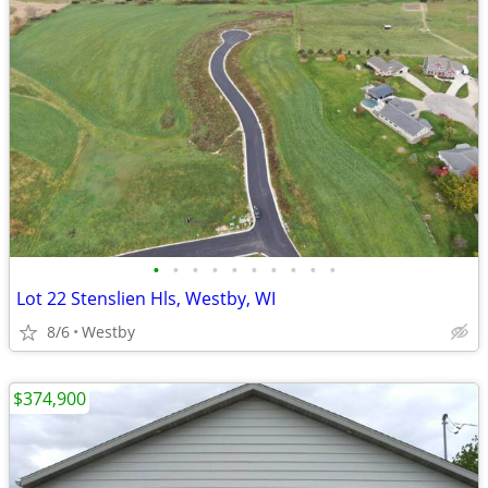
•
•
•
•
•
•
•
•
•
•
Lot 22 Stenslien Hls, Westby, WI
8/6
Westby
$374,900