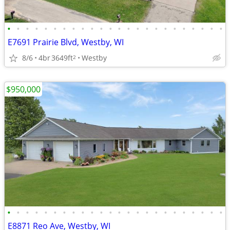
•
•
•
•
•
•
•
•
•
•
•
•
•
•
•
•
•
•
•
•
•
•
•
•
E7691 Prairie Blvd, Westby, WI
8/6
4br
3649ft
Westby
2
$950,000
•
•
•
•
•
•
•
•
•
•
•
•
•
•
•
•
•
•
•
•
•
•
•
•
E8871 Reo Ave, Westby, WI