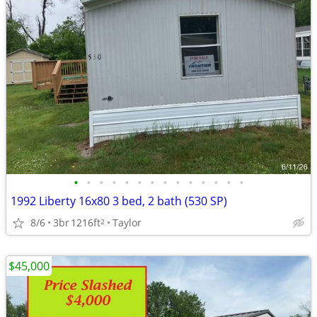
•
•
•
•
•
•
•
•
•
•
•
•
•
•
1992 Liberty 16x80 3 bed, 2 bath (530 SP)
8/6
3br
1216ft
Taylor
2
$45,000