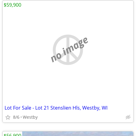
$59,900
no image
Lot For Sale - Lot 21 Stenslien Hls, Westby, WI
8/6
Westby
$56,900