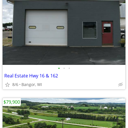
•
•
•
Real Estate Hwy 16 & 162
8/6
Bangor, WI
$79,900