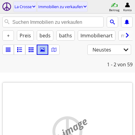
La Crosse
Immobilien zu verkaufen
Beitrag
Konto
+
Preis
beds
baths
Immobilienart
möbli
Neustes
1 - 2
von 59
no image