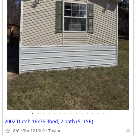
•
•
•
•
•
•
•
•
•
•
•
•
•
•
2002 Dutch 16x76 3bed, 2 bath (511SP)
8/6
3br
1216ft
Taylor
2