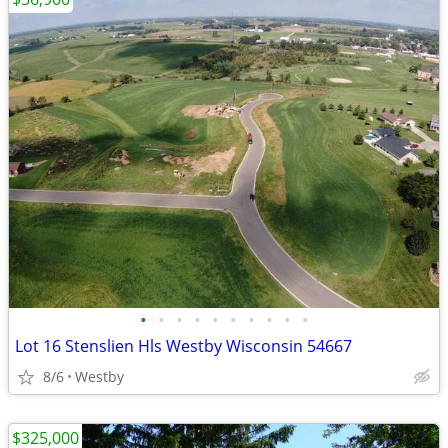
•
•
•
•
•
•
•
•
•
•
Lot 16 Stenslien Hls Westby Wisconsin 54667
8/6
Westby
$325,000