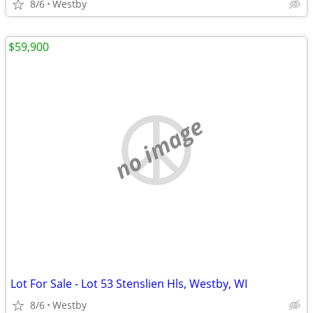
8/6
Westby
$59,900
no image
Lot For Sale - Lot 53 Stenslien Hls, Westby, WI
8/6
Westby