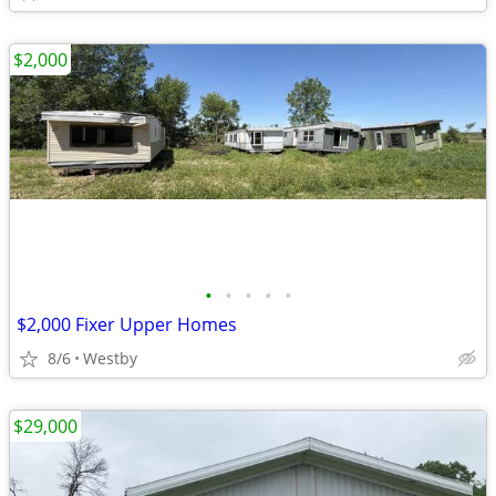
$2,000
•
•
•
•
•
$2,000 Fixer Upper Homes
8/6
Westby
$29,000