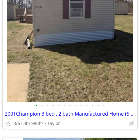
•
•
•
•
•
•
•
•
•
•
•
•
•
2001Champion 3 bed , 2 bath Manufactured Home (520SP)
8/6
3br
980ft
Taylor
2