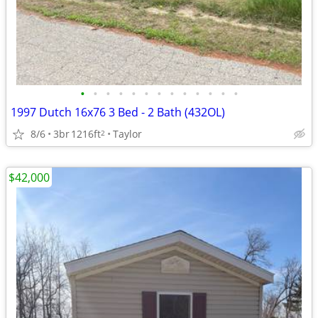
•
•
•
•
•
•
•
•
•
•
•
•
•
1997 Dutch 16x76 3 Bed - 2 Bath (432OL)
8/6
3br
1216ft
Taylor
2
$42,000