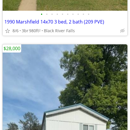
•
•
•
•
•
•
•
•
•
•
1990 Marshfield 14x70 3 bed, 2 bath (209 PVE)
8/6
3br
980ft
Black River Falls
2
$28,000