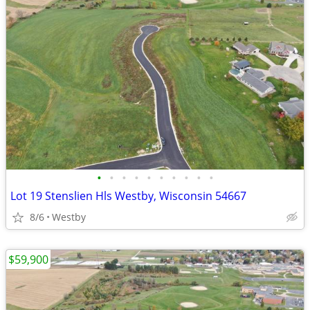
•
•
•
•
•
•
•
•
•
•
Lot 19 Stenslien Hls Westby, Wisconsin 54667
8/6
Westby
$59,900