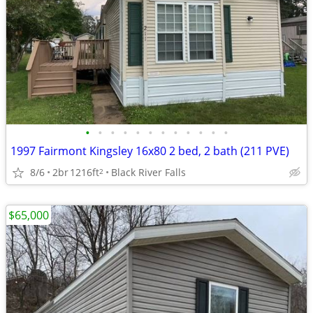
•
•
•
•
•
•
•
•
•
•
•
•
1997 Fairmont Kingsley 16x80 2 bed, 2 bath (211 PVE)
8/6
2br
1216ft
Black River Falls
2
$65,000