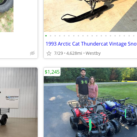
•
•
•
•
•
•
•
•
•
•
•
•
•
•
•
•
•
•
•
•
7/29
4,628mi
Westby
$1,245