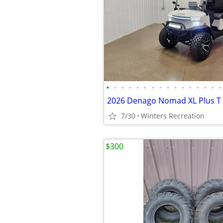
•
•
•
•
•
•
•
•
•
•
•
•
•
•
•
•
7/30
Winters Recreation
$300