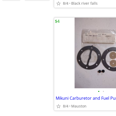
8/4
Black river falls
$4
•
•
Mikuni Carburetor and Fuel Pu
8/4
Mauston