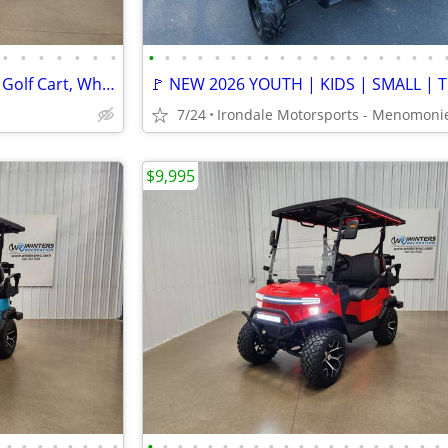
•
•
•
•
•
•
•
•
•
•
•
•
•
•
•
•
•
•
•
•
•
•
•
•
•
2026 Denago Oxen Lithium Ion Golf Cart, White
7/24
$9,995
•
•
•
•
•
•
•
•
•
•
•
•
•
•
•
•
•
•
•
•
•
•
•
•
•
•
•
•