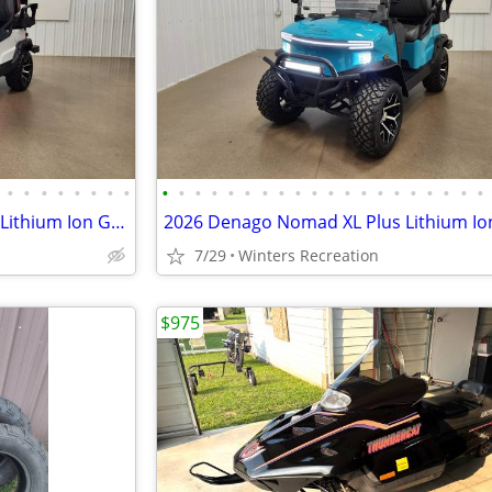
•
•
•
•
•
•
•
•
•
•
•
•
•
•
•
•
•
•
•
•
•
•
•
•
•
•
•
•
2026 Denago Nomad XL Plus T Lithium Ion Golf Cart, Matte White
7/29
Winters Recreation
$975