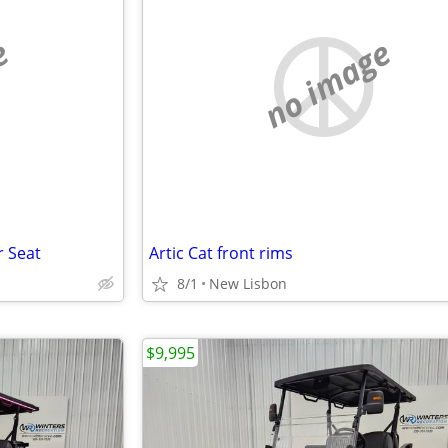
e
no image
r Seat
Artic Cat front rims
8/1
New Lisbon
$9,995