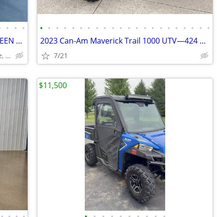
•
•
•
•
•
•
•
•
•
•
•
•
•
•
•
•
•
•
•
•
•
•
•
•
•
•
🚩 NEW 2026 YOUTH | KIDS | SMALL | TEEN | ATV 4-WHEELER & QUADs 🚩
2023 Can-Am Maverick Trail 1000 UTV—424 Mi, Rotax Engine—Bid Online!
Irondale Motorsports - Menomonie, WI
7/21
$11,500
•
•
•
•
•
•
•
•
•
•
•
•
•
•