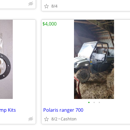
8/4
$4,000
•
•
•
mp Kits
Polaris ranger 700
8/2
Cashton