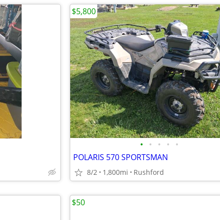
$5,800
•
•
•
•
•
POLARIS 570 SPORTSMAN
8/2
1,800mi
Rushford
$50