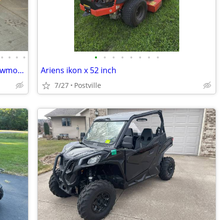
•
•
•
•
•
•
•
•
•
•
•
•
1993 Arctic Cat Thundercat Vintage Snowmobile
Ariens ikon x 52 inch
7/27
Postville