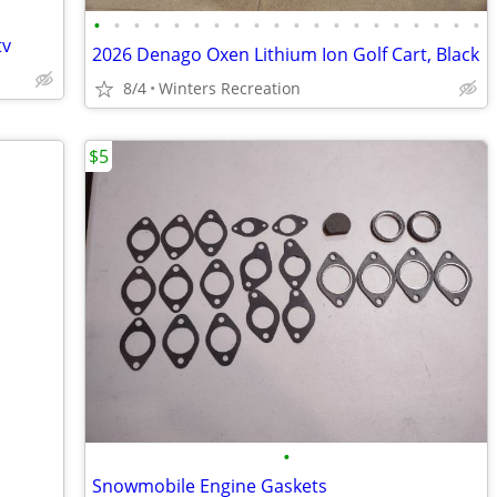
•
•
•
•
•
•
•
•
•
•
•
•
•
•
•
•
•
•
•
•
tv
2026 Denago Oxen Lithium Ion Golf Cart, Black
8/4
Winters Recreation
$5
•
Snowmobile Engine Gaskets