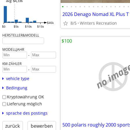
avg: $4,336
•
•
•
•
•
•
•
•
•
•
•
•
•
•
•
•
8/5
Winters Recreation
$46k
$0
$5k
$10k
$15k
HERSTELLER&MODELL
$100
MODELLJAHR
-
no imag
KM-ZÄHLER
-
vehicle type
Bedingung
Kryptowährung OK
Lieferung möglich
sprache des postings
500 polaris roughly 2000 spor
zurück
bewerben