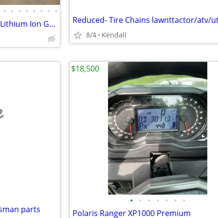
•
•
•
•
•
•
•
•
Reduced- Tire Chains lawnttactor/atv/u
2026 Denago Nomad XL Plus T Lithium Ion Golf Cart, Scarlet
8/4
Kendall
$18,500
e
•
•
•
•
•
•
•
tsman parts
Polaris Ranger XP1000 Premium