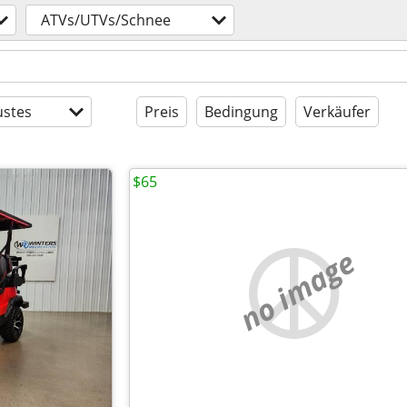
ATVs/UTVs/Schnee
stes
Preis
Bedingung
Verkäufer
$65
no image