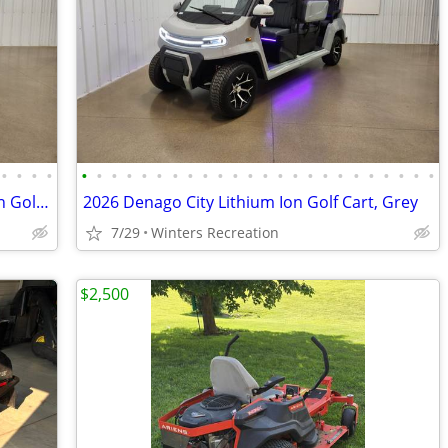
•
•
•
•
•
•
•
•
•
•
•
•
•
•
•
•
•
•
•
•
•
•
•
•
•
•
•
•
2026 Denago Nomad XL Plus Lithium Ion Golf Cart, Aqua
2026 Denago City Lithium Ion Golf Cart, Grey
7/29
Winters Recreation
$2,500