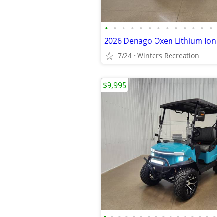
•
•
•
•
•
•
•
•
•
•
•
•
•
7/24
Winters Recreation
$9,995
•
•
•
•
•
•
•
•
•
•
•
•
•
•
•
•