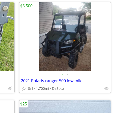
$6,500
•
•
2021 Polaris ranger 500 low miles
8/1
1,700mi
DeSoto
$25