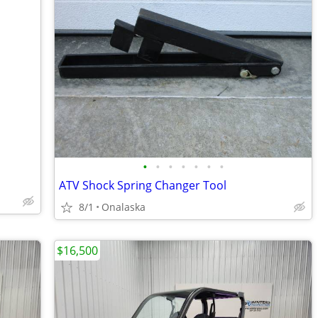
•
•
•
•
•
•
•
ATV Shock Spring Changer Tool
8/1
Onalaska
$16,500