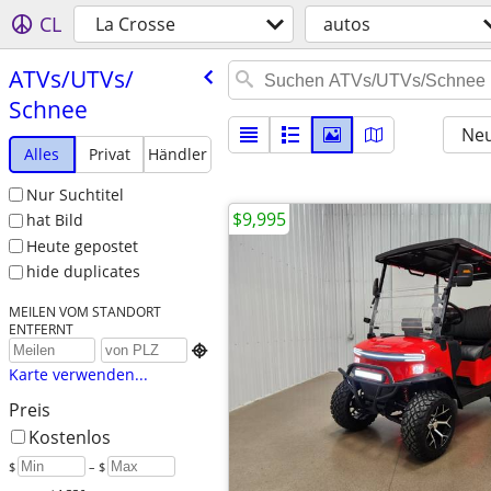
CL
La Crosse
autos
ATVs/​UTVs/​
Schnee
Neu
Alles
Privat
Händler
Nur Suchtitel
$9,995
hat Bild
Heute gepostet
hide duplicates
MEILEN VOM STANDORT
ENTFERNT

Karte verwenden...
Preis
Kostenlos
$
– $