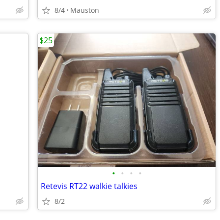
8/4
Mauston
$25
•
•
•
•
Retevis RT22 walkie talkies
8/2