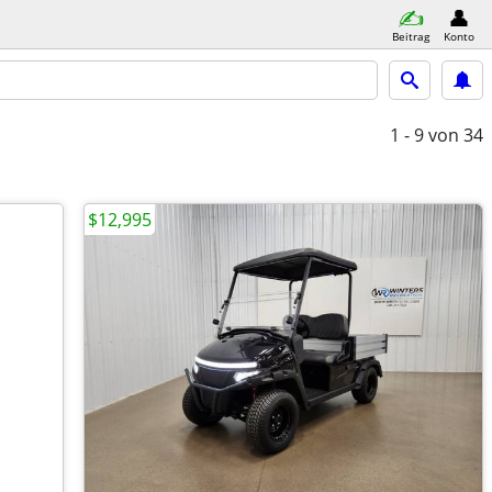
Beitrag
Konto
1 - 9
von 34
$12,995